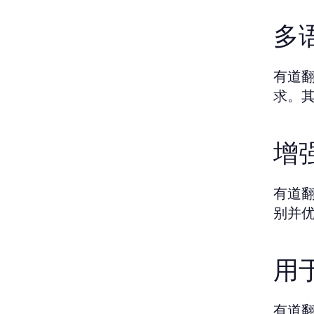
多
有道
求。
增
有道
别并
用
有道