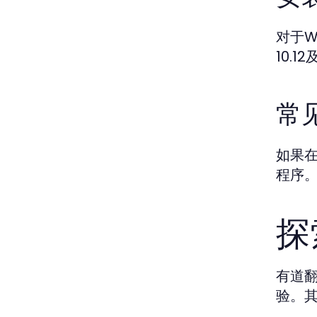
对于W
10.
常
如果
程序
探
有道
验。其