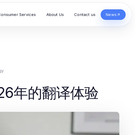
Consumer Services
About Us
Contact us
News
gy
26年的翻译体验