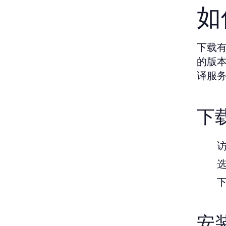
如
下载
的版本
译服
下
安