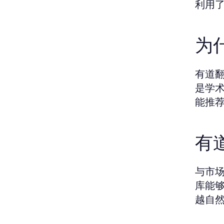
利用
为
有道
是学
能推
有
与市
库能
越自